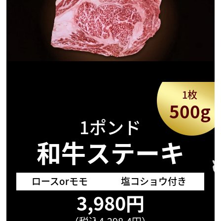
1枚
500g
1ポンド
和牛ステーキ
ロースorモモ
塩コショウ付き
3,980円